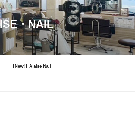
ISE・NAIL
【New!】Alaise Nail