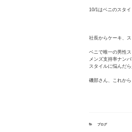
10/1はベニのス
社長からケーキ、ス
ベニで唯一の男性ス
メンズ支持率ナンバ
スタイルに悩んだら
磯部さん、これから
カ
ブログ
テ