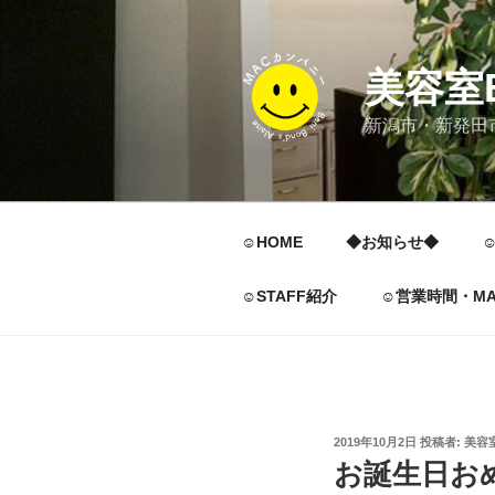
コ
ン
テ
美容室B
ン
ツ
新潟市・新発田
へ
ス
キ
ッ
☺︎HOME
◆お知らせ◆
☺
プ
☺︎STAFF紹介
☺︎営業時間・MA
投
2019年10月2日
投稿者:
美容
稿
お誕生日お
日: