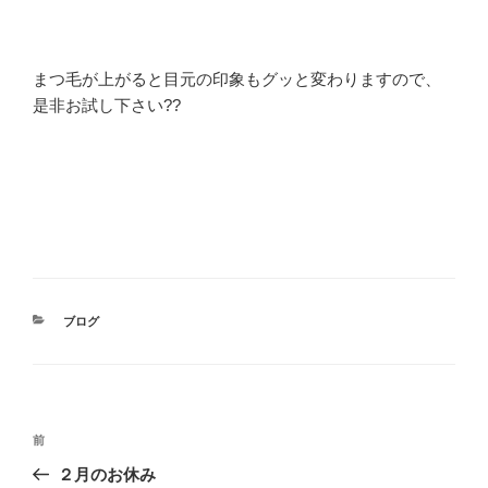
まつ毛が上がると目元の印象もグッと変わりますので、
是非お試し下さい??
カ
ブログ
テ
ゴ
リ
ー
投
前
前
稿
の
２月のお休み