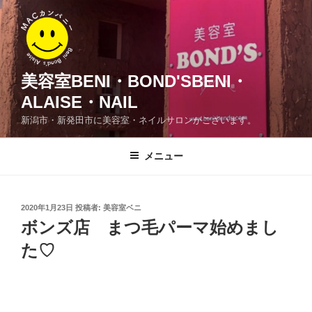
コ
ン
テ
ン
ツ
美容室BENI・BOND'SBENI・
へ
ALAISE・NAIL
ス
新潟市・新発田市に美容室・ネイルサロンがございます。
キ
ッ
メニュー
プ
投
2020年1月23日
投稿者:
美容室ベニ
稿
ボンズ店 まつ毛パーマ始めまし
日:
た♡