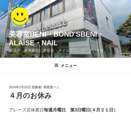
コ
ン
テ
ン
ツ
美容室BENI・BOND'SBENI・
へ
ALAISE・NAIL
ス
新潟市・新発田市に美容室・ネイルサロンがございます。
キ
ッ
メニュー
プ
投
2024年3月25日
投稿者:
美容室ベニ
稿
４月のお休み
日:
アレーズ店休業日
毎週月曜日
、
第3日曜日
(４月２１日）