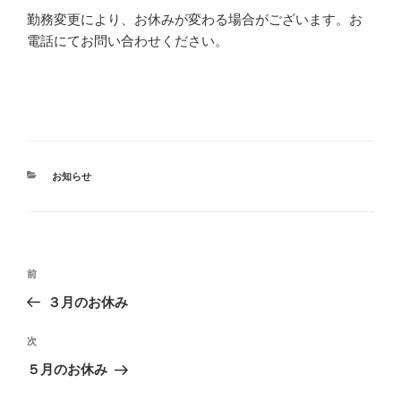
勤務変更により、お休みが変わる場合がございます。お
電話にてお問い合わせください。
カ
お知らせ
テ
ゴ
リ
ー
投
前
前
稿
の
３月のお休み
ナ
投
ビ
稿
次
次
ゲ
の
５月のお休み
投
ー