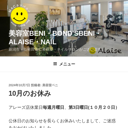
コ
ン
テ
ン
ツ
美容室BENI・BOND'SBENI・
へ
ALAISE・NAIL
ス
新潟市・新発田市に美容室・ネイルサロンがございます。
キ
ッ
メニュー
プ
投
2024年10月7日
投稿者:
美容室ベニ
稿
10月のお休み
日:
アレーズ店休業日
毎週月曜日
、
第3日曜日
(１０月２０日）
公休日のお知らせを長らくお休みいたしまして、ご迷惑
をおかけいたしました。