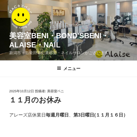
コ
ン
テ
ン
ツ
美容室BENI・BOND'SBENI・
へ
ALAISE・NAIL
ス
新潟市・新発田市に美容室・ネイルサロンがございます。
キ
ッ
メニュー
プ
投
2025年10月12日
投稿者:
美容室ベニ
稿
１１月のお休み
日:
アレーズ店休業日
毎週月曜日
、
第3日曜日
(１１月１６日）