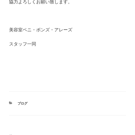
協力よろしくお願い致します。
美容室ベニ・ボンズ・アレーズ
スタッフ一同
カ
ブログ
テ
ゴ
リ
ー
投