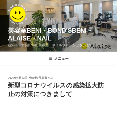
コ
ン
テ
ン
ツ
美容室BENI・BOND'SBENI・
へ
ALAISE・NAIL
ス
新潟市・新発田市に美容室・ネイルサロンがございます。
キ
ッ
メニュー
プ
投
2020年4月13日
投稿者:
美容室ベニ
稿
新型コロナウイルスの感染拡大防
日:
止の対策につきまして