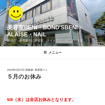
コ
ン
テ
ン
ツ
美容室BENI・BOND'SBENI・
へ
ALAISE・NAIL
ス
新潟市・新発田市に美容室・ネイルサロンがございます。
キ
ッ
メニュー
プ
投
2020年4月27日
投稿者:
美容室ベニ
稿
５月のお休み
日:
5/6（水）は全店お休みとなります。