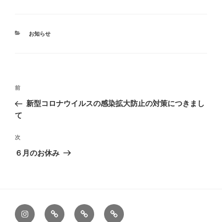
カ
お知らせ
テ
ゴ
リ
ー
投
前
前
稿
の
新型コロナウイルスの感染拡大防止の対策につきまし
ナ
投
て
ビ
稿
ゲ
次
次
の
ー
６月のお休み
投
シ
稿
ョ
ン
instagram
Beni
BOND’S
Alaise