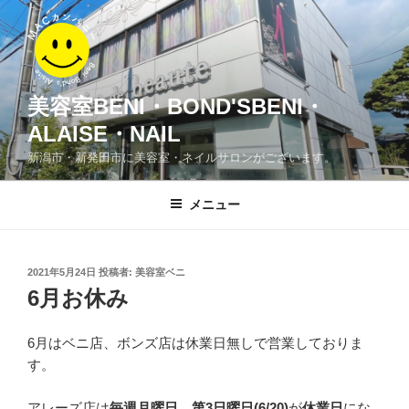
コ
ン
テ
ン
ツ
美容室BENI・BOND'SBENI・
へ
ALAISE・NAIL
ス
新潟市・新発田市に美容室・ネイルサロンがございます。
キ
ッ
メニュー
プ
投
2021年5月24日
投稿者:
美容室ベニ
稿
6月お休み
日:
6月はベニ店、ボンズ店は休業日無しで営業しておりま
す。
アレーズ店は
毎週月曜日
、
第3日曜日
(6/20)
が
休業日
にな