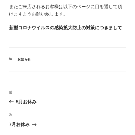
またご来店されるお客様は以下のページに目を通して頂
けますようお願い致します。
新型コロナウイルスの感染拡大防止の対策につきまして
カ
お知らせ
テ
ゴ
リ
ー
投
前
前
稿
の
5月お休み
ナ
投
ビ
稿
次
次
ゲ
の
7月お休み
投
ー